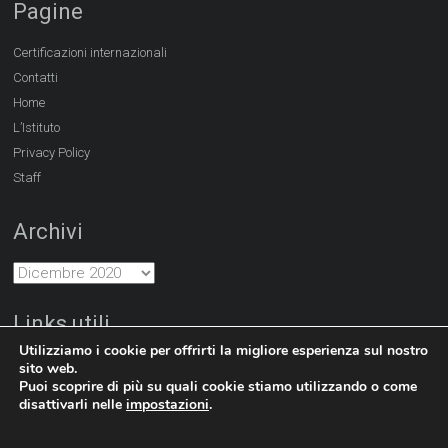
Pagine
Certificazioni internazionali
Contatti
Home
L’Istituto
Privacy Policy
Staff
Archivi
Links utili
Utilizziamo i cookie per offrirti la migliore esperienza sul nostro
http://www.hanban.edu.cn
http://www.dlufl.edu.cn
sito web.
Puoi scoprire di più su quali cookie stiamo utilizzando o come
disattivarli nelle
impostazioni
.