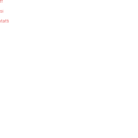
ff
si
tatti