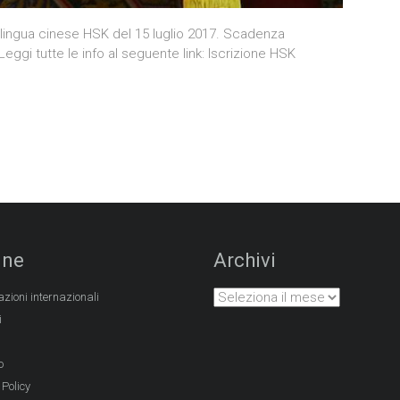
di lingua cinese HSK del 15 luglio 2017. Scadenza
Leggi tutte le info al seguente link: Iscrizione HSK
ine
Archivi
azioni internazionali
i
o
 Policy