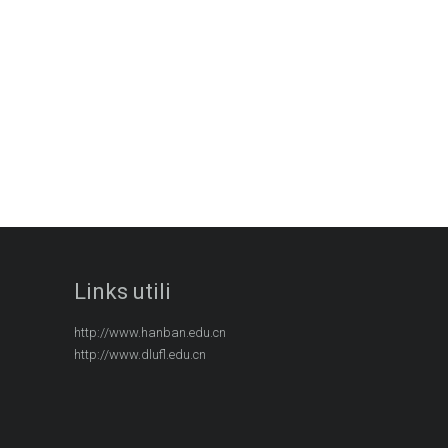
Links utili
http://www.hanban.edu.cn
http://www.dlufl.edu.cn