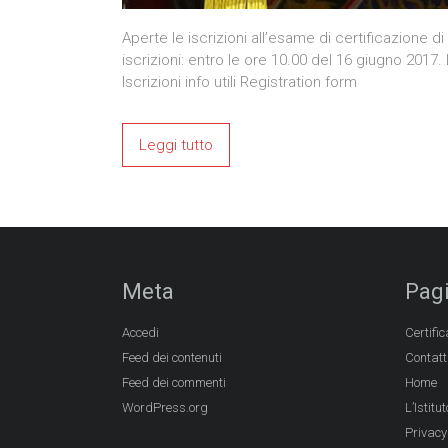
Aperte le iscrizioni all’esame di certificazione 
iscrizioni: entro le ore 10.00 del 16 giugno 2017. 
Iscrizioni info utili Registration form
Leggi tutto
Meta
Pag
Accedi
Certific
Feed dei contenuti
Contatt
Feed dei commenti
Home
WordPress.org
L’Istitut
Privacy