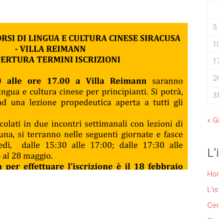
3
1
1
2
3
« G
L’
Ho
L’is
Cer