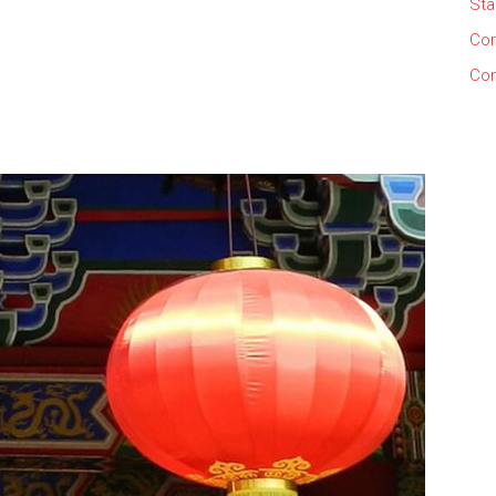
Sta
Cor
Con