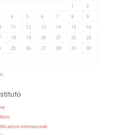
1
2
4
5
6
7
8
9
0
11
12
13
14
15
16
7
18
19
20
21
22
23
4
25
26
27
28
29
30
1
iu
istituto
me
tituto
tificazioni internazionali