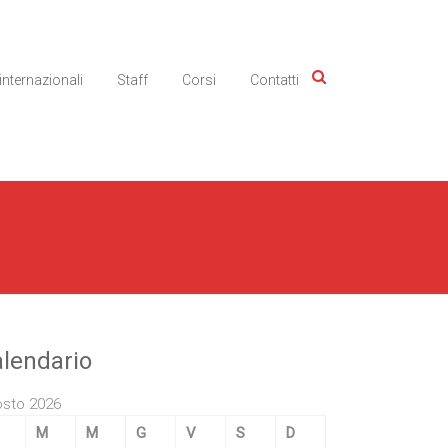
 internazionali
Staff
Corsi
Contatti
lendario
sto 2026
M
M
G
V
S
D