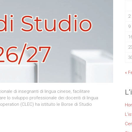
2
9
1
2
3
« F
L’
ale di insegnanti di lingua cinese, facilitare
e lo sviluppo professionale dei docenti di lingua
peration (CLEC) ha istituito le Borse di Studio
Ho
L’is
Cer