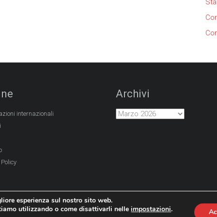
Sta
Cor
Con
ine
Archivi
azioni internazionali
i
o
 Policy
gliore esperienza sul nostro sito web.
stiamo utilizzando o come disattivarli nelle
impostazioni
.
Ac