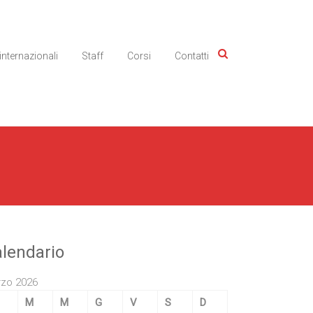
 internazionali
Staff
Corsi
Contatti
lendario
zo 2026
M
M
G
V
S
D