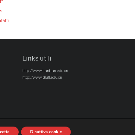
ff
si
tatti
Links utili
http://www.hanban.edu.cn
http://www.dlufl.edu.cn
cetta
Disattiva cookie