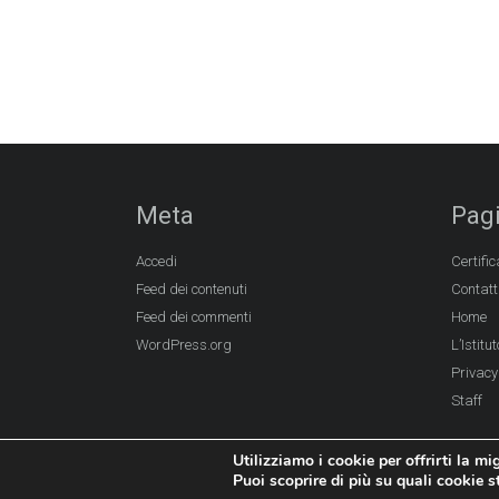
Meta
Pag
Accedi
Certific
Feed dei contenuti
Contatt
Feed dei commenti
Home
WordPress.org
L’Istitut
Privacy
Staff
Utilizziamo i cookie per offrirti la mi
Puoi scoprire di più su quali cookie 