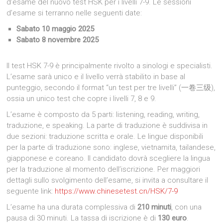
d’esame del nuovo test HSK per i livelli 7-9. Le sessioni
d’esame si terranno nelle seguenti date:
Sabato 10 maggio 2025
Sabato 8 novembre 2025
Il test HSK 7-9 è principalmente rivolto a sinologi e specialisti.
L’esame sarà unico e il livello verrà stabilito in base al
punteggio, secondo il format “un test per tre livelli” (一卷三级),
ossia un unico test che copre i livelli 7, 8 e 9.
L’esame è composto da 5 parti: listening, reading, writing,
traduzione, e speaking. La parte di traduzione è suddivisa in
due sezioni: traduzione scritta e orale. Le lingue disponibili
per la parte di traduzione sono: inglese, vietnamita, tailandese,
giapponese e coreano. Il candidato dovrà scegliere la lingua
per la traduzione al momento dell’iscrizione. Per maggiori
dettagli sullo svolgimento dell’esame, si invita a consultare il
seguente link:
https://www.chinesetest.cn/
HSK/7-9
L’esame ha una durata complessiva di
210 minuti
, con una
pausa di 30 minuti. La tassa di iscrizione è di
130 euro
.