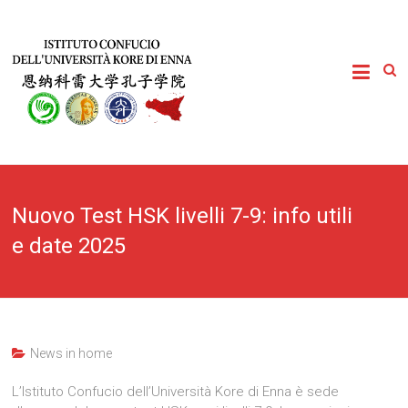
Nuovo Test HSK livelli 7-9: info utili
e date 2025
News in home
L’Istituto Confucio dell’Università Kore di Enna è sede