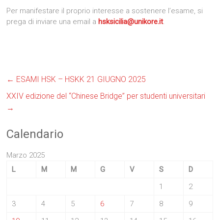
Per manifestare il proprio interesse a sostenere l’esame, si
prega di inviare una email a
hsksicilia@unikore.it
.
←
ESAMI HSK – HSKK 21 GIUGNO 2025
XXIV edizione del “Chinese Bridge” per studenti universitari
→
Calendario
Marzo 2025
L
M
M
G
V
S
D
1
2
3
4
5
6
7
8
9