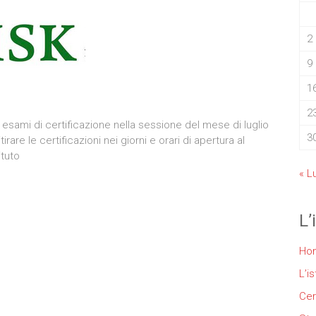
2
9
1
2
 esami di certificazione nella sessione del mese di luglio
3
are le certificazioni nei giorni e orari di apertura al
ituto
« L
L’
Ho
L’is
Cer