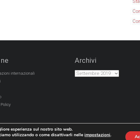
Sta
Cor
Con
ine
Archivi
azioni internazionali
i
o
 Policy
gliore esperienza sul nostro sito web.
stiamo utilizzando o come disattivarli nelle
impostazioni
.
Ac