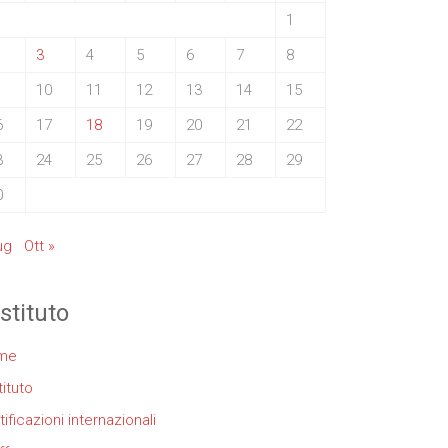
1
3
4
5
6
7
8
10
11
12
13
14
15
6
17
18
19
20
21
22
3
24
25
26
27
28
29
0
ug
Ott »
istituto
me
tituto
tificazioni internazionali