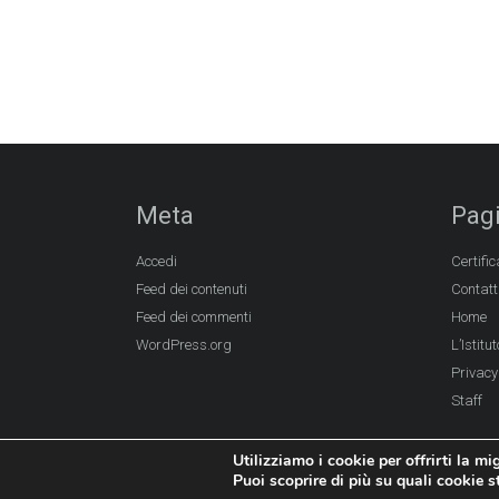
Meta
Pag
Accedi
Certific
Feed dei contenuti
Contatt
Feed dei commenti
Home
WordPress.org
L’Istitut
Privacy
Staff
Utilizziamo i cookie per offrirti la mi
Puoi scoprire di più su quali cookie 