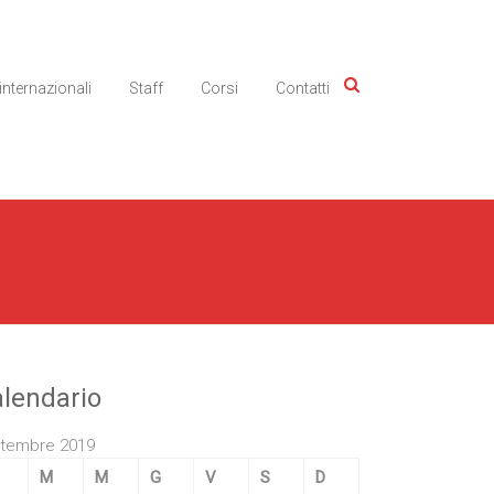
 internazionali
Staff
Corsi
Contatti
lendario
tembre 2019
M
M
G
V
S
D