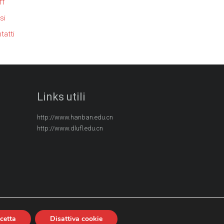
ff
si
tatti
Links utili
http://www.hanban.edu.cn
http://www.dlufl.edu.cn
cetta
Disattiva cookie