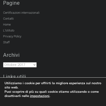
Pagine
Certificazioni internazionali
Contatti
Home
L’Istituto
Privacy Policy
Staff
Archivi
Links utili
Utilizziamo i cookie per offrirti la migliore esperienza sul nostro
http://www.hanban.edu.cn
http://www.dlufl.edu.cn
sito web.
Puoi scoprire di più su quali cookie stiamo utilizzando o come
disattivarli nelle
impostazioni
.