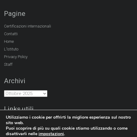
Pagine
Certificazioni internazionali
Contatti
Home
L’Istituto
Privacy Policy
Staff
Archivi
Links utili
Utilizziamo i cookie per offrirti la migliore esperienza sul nostro
http://www.hanban.edu.cn
http://www.dlufl.edu.cn
sito web.
Puoi scoprire di più su quali cookie stiamo utilizzando o come
disattivarli nelle
impostazioni
.