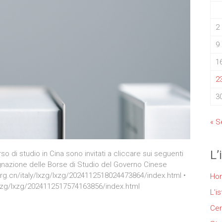
2
9
1
2
3
« S
L’
so di studio in Cina sono invitati a cliccare sui seguenti
segnazione delle Borse di Studio del Governo Cinese
org.cn/italy/lxzg/lxzg/2024112518024473864/index.html •
Ho
y/lxzg/lxzg/2024112517574163856/index.html
L’is
Cer