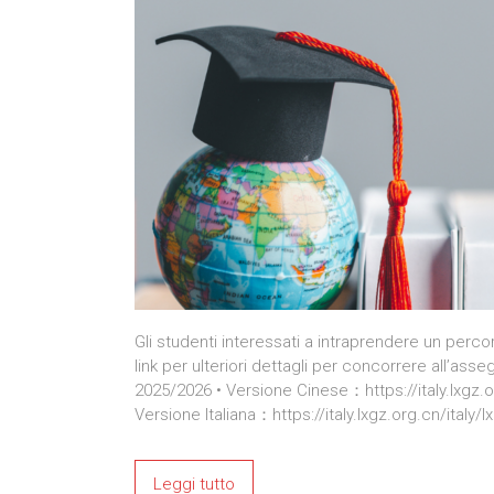
Gli studenti interessati a intraprendere un percor
link per ulteriori dettagli per concorrere all’as
2025/2026 • Versione Cinese：https://italy.lxgz.
Versione Italiana：https://italy.lxgz.org.cn/ital
Leggi tutto