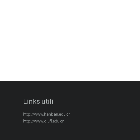
Links utili
http://www.hanban.edu.cn
http://www.dlufl.edu.cn