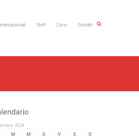
 internazionali
Staff
Corsi
Contatti
lendario
embre 2024
M
M
G
V
S
D