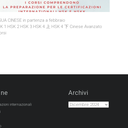
NGUA CINESE in partenza a febbraio
SK 1 HSK 2 HSK 3 HSK 4 上 HSK 4 下 Cinese Avanzato
orsi
ine
Archivi
azioni internazionali
i
o