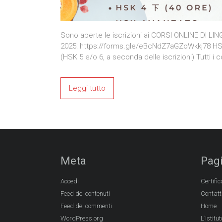
Sono aperte le iscrizioni ai CORSI ONLINE DI LI
2025: https://forms.gle/eBcNdZ7aGZoWkkj78 H
(HSK 5 e/o 6, a seconda delle iscrizioni) Tutti i c
Leggi tutto
Meta
Pag
Accedi
Certific
Feed dei contenuti
Contatt
Feed dei commenti
Home
WordPress.org
L’Istitut