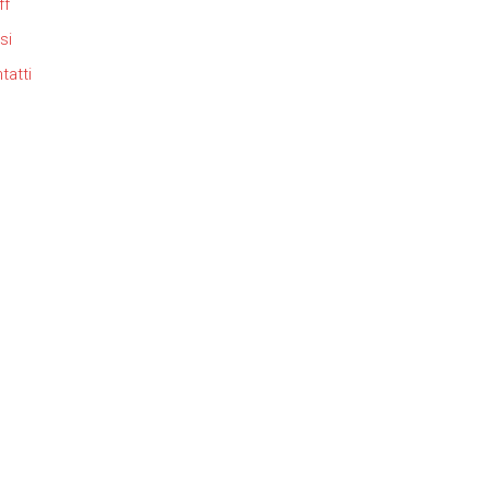
ff
si
tatti